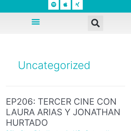
o
p
n
t
l
g
Busc
i
e
Menú
f
y
Navegación
de
entradas
Uncategorized
EP206: TERCER CINE CON
LAURA ARIAS Y JONATHAN
HURTADO