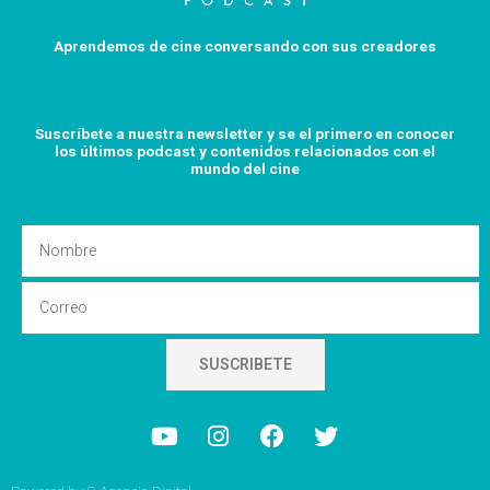
Aprendemos de cine conversando con sus creadores
Suscríbete a nuestra newsletter y se el primero en conocer
los últimos podcast y
contenidos relacionados con el
mundo del cine
Nombre
Email
SUSCRIBETE
Y
I
F
T
o
n
a
w
u
s
c
i