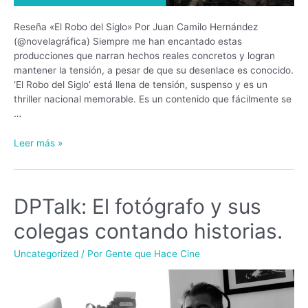
Reseña «El Robo del Siglo» Por Juan Camilo Hernández
(@novelagráfica) Siempre me han encantado estas
producciones que narran hechos reales concretos y logran
mantener la tensión, a pesar de que su desenlace es conocido.
‘El Robo del Siglo’ está llena de tensión, suspenso y es un
thriller nacional memorable. Es un contenido que fácilmente se
…
Leer más »
DPTalk: El fotógrafo y sus
DPTalk:
El
colegas contando historias.
fotógrafo
y
Uncategorized
/ Por
Gente que Hace Cine
sus
colegas
contando
historias.