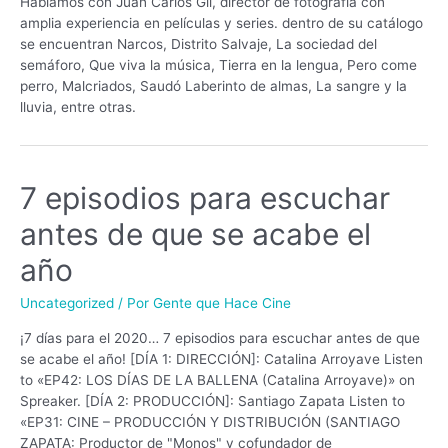
Hablamos con Juan Carlos Gil, director de fotografía con
amplia experiencia en películas y series. dentro de su catálogo
se encuentran Narcos, Distrito Salvaje, La sociedad del
semáforo, Que viva la música, Tierra en la lengua, Pero come
perro, Malcriados, Saudó Laberinto de almas, La sangre y la
lluvia, entre otras.
7 episodios para escuchar
7
episodios
antes de que se acabe el
para
escuchar
año
antes
de
Uncategorized
/ Por
Gente que Hace Cine
que
se
¡7 días para el 2020… 7 episodios para escuchar antes de que
acabe
se acabe el año! [DÍA 1: DIRECCIÓN]: Catalina Arroyave Listen
el
to «EP42: LOS DÍAS DE LA BALLENA (Catalina Arroyave)» on
año
Spreaker. [DÍA 2: PRODUCCIÓN]: Santiago Zapata Listen to
«EP31: CINE – PRODUCCIÓN Y DISTRIBUCIÓN (SANTIAGO
ZAPATA: Productor de "Monos" y cofundador de