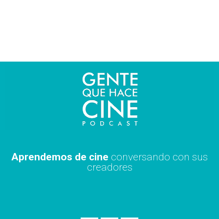
Ir
al
contenido
Aprendemos de cine
conversando con sus
creadores
S
A
X
p
p
i