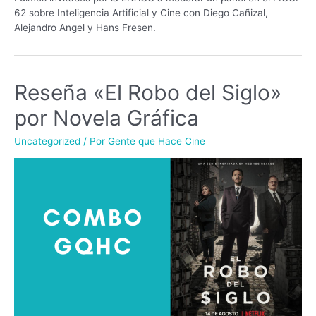
62 sobre Inteligencia Artificial y Cine con Diego Cañizal,
Alejandro Angel y Hans Fresen.
Reseña «El Robo del Siglo»
Reseña
«El
por Novela Gráfica
Robo
del
Uncategorized
/ Por
Gente que Hace Cine
Siglo»
por
Novela
Gráfica