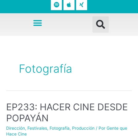
o
p
n
t
l
g
Busc
i
e
Menú
f
y
Navegación
de
entradas
Fotografía
EP233: HACER CINE DESDE
POPAYÁN
Dirección
,
Festivales
,
Fotografía
,
Producción
/ Por
Gente que
Hace Cine