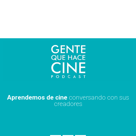
Ir
al
contenido
Aprendemos de cine
conversando con sus
creadores
S
A
X
p
p
i