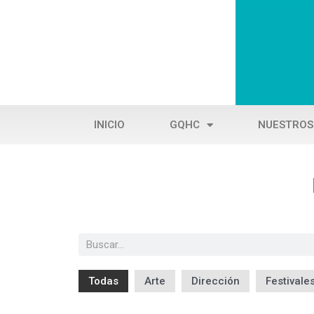
Ir
al
contenido
INICIO
GQHC
NUESTROS
B
u
s
Todas
Arte
Dirección
Festivale
c
a