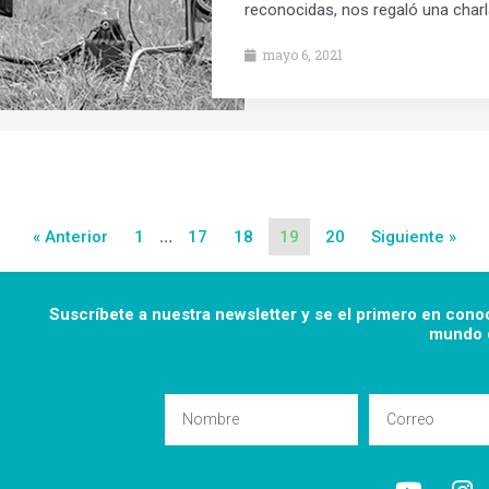
reconocidas, nos regaló una charl
mayo 6, 2021
…
« Anterior
1
17
18
19
20
Siguiente »
Suscríbete a nuestra newsletter y se el primero en cono
mundo d
Nombre
Email
Y
I