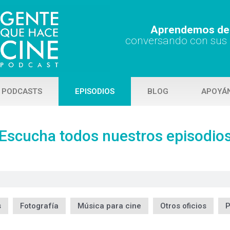
Aprendemos de 
conversando con sus
 PODCASTS
EPISODIOS
BLOG
APOYÁ
Escucha todos nuestros episodio
s
Fotografía
Música para cine
Otros oficios
P