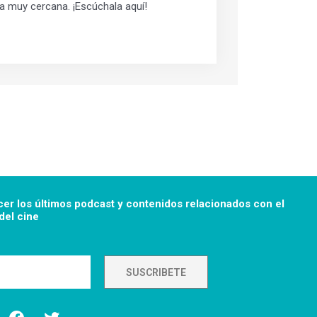
a muy cercana. ¡Escúchala aquí!
cer los últimos podcast y
contenidos relacionados con el
el cine
SUSCRIBETE
F
T