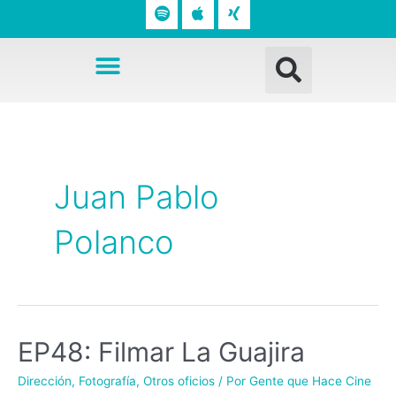
o
p
n
t
l
g
Busc
i
e
Menú
f
y
Juan Pablo
Polanco
EP48: Filmar La Guajira
Dirección
,
Fotografía
,
Otros oficios
/ Por
Gente que Hace Cine