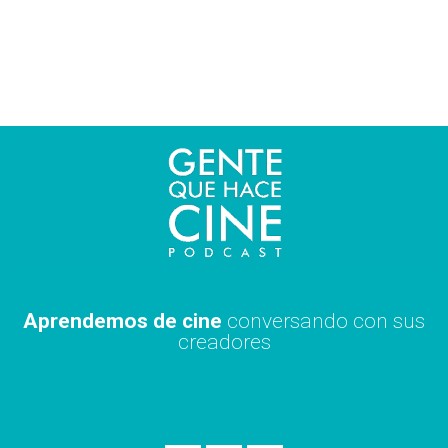
Ir
al
contenido
Aprendemos de cine
conversando con sus
creadores
S
A
X
p
p
i