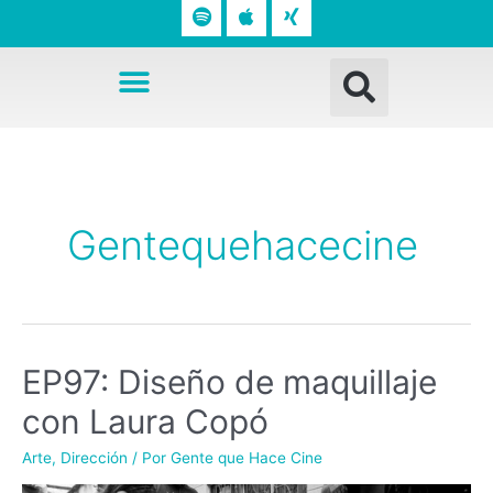
o
p
n
t
l
g
Busc
i
e
Menú
f
y
Navegación
de
entradas
Gentequehacecine
EP97: Diseño de maquillaje
con Laura Copó
Arte
,
Dirección
/ Por
Gente que Hace Cine