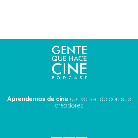
Ir
al
contenido
Aprendemos de cine
conversando con sus
creadores
S
A
X
p
p
i