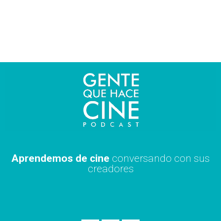
Ir
al
contenido
Aprendemos de cine
conversando con sus
creadores
S
A
X
p
p
i