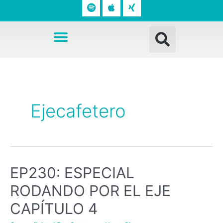
o
p
n
t
l
g
Busc
i
e
Menú
f
y
Ejecafetero
EP230: ESPECIAL
RODANDO POR EL EJE
CAPÍTULO 4