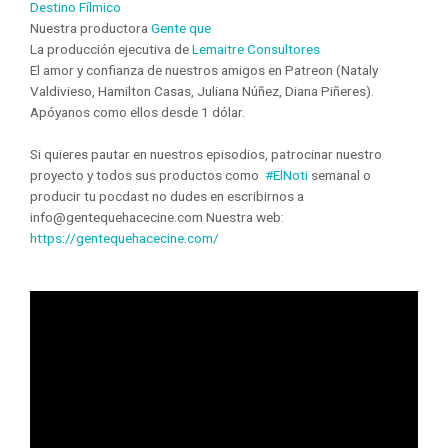
Destino Fílmico
Nuestra productora
Gente que
La producción ejecutiva de
Lemaitre Consultores
El amor y confianza de nuestros amigos en Patreon (Nataly
Valdivieso, Hamilton Casas, Juliana Núñez, Diana Piñeres).
Apóyanos como ellos desde 1 dólar.
Si quieres pautar en nuestros episodios, patrocinar nuestro
proyecto y todos sus productos como
#ElNoti
semanal o
producir tu pocdast no dudes en escribirnos a
info@gentequehacecine.com Nuestra web:
https://gentequehacecine.com/