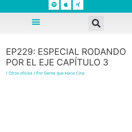
o
p
n
t
l
g
Busc
i
e
Menú
f
y
Navegación
EP229: ESPECIAL RODANDO
de
entradas
POR EL EJE CAPÍTULO 3
/
Otros oficios
/ Por
Gente que Hace Cine