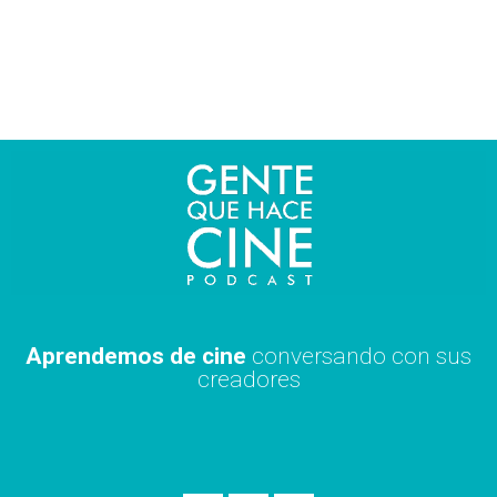
Ir
al
contenido
Aprendemos de cine
conversando con sus
creadores
S
A
X
p
p
i