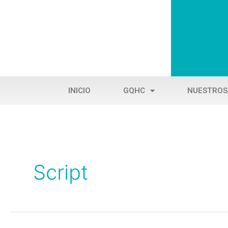
Ir
al
contenido
INICIO
GQHC
NUESTROS
Script