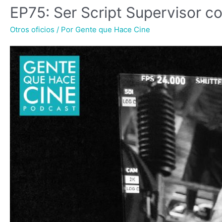
EP75: Ser Script Supervisor c
EP75:
Ser
Otros oficios
/ Por
Gente que Hace Cine
Script
Supervisor
con
Paula
Murcia