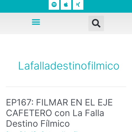
o
p
n
t
l
g
Busc
i
e
Menú
f
y
Lafalladestinofilmico
EP167: FILMAR EN EL EJE
CAFETERO con La Falla
Destino Fílmico