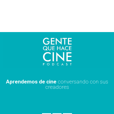
Ir
al
contenido
Aprendemos de cine
conversando con sus
creadores
S
A
X
p
p
i