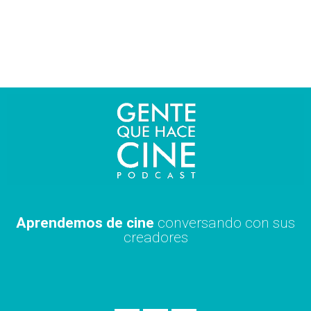
Ir
al
contenido
Aprendemos de cine
conversando con sus
creadores
S
A
X
p
p
i