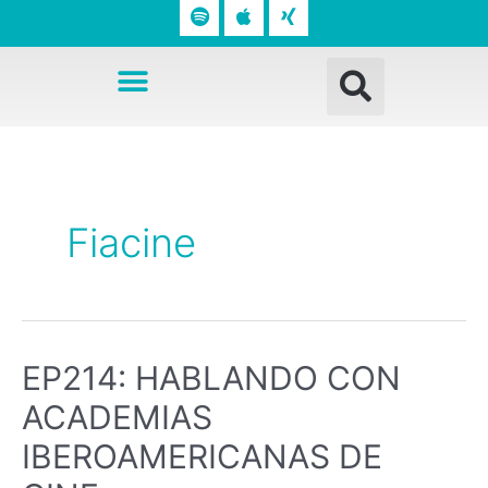
o
p
n
t
l
g
Busc
i
e
Menú
f
y
Fiacine
EP214: HABLANDO CON
ACADEMIAS
IBEROAMERICANAS DE