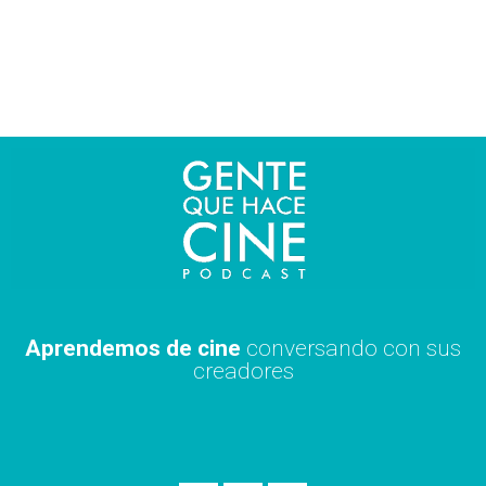
Ir
al
contenido
Aprendemos de cine
conversando con sus
creadores
S
A
X
p
p
i