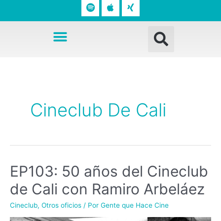
o
p
n
t
l
g
Busc
i
e
Menú
f
y
Cineclub De Cali
EP103: 50 años del Cineclub
de Cali con Ramiro Arbeláez
Cineclub
,
Otros oficios
/ Por
Gente que Hace Cine