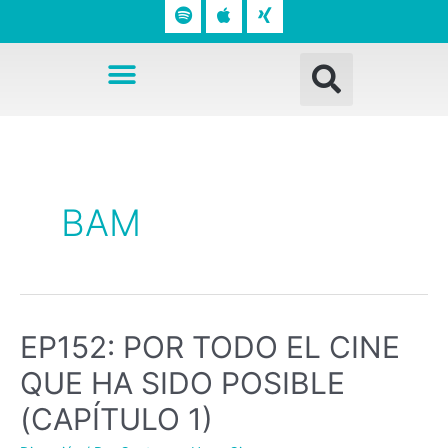
o
p
n
t
l
g
Busc
i
e
Menú
f
y
Navegación
de
entradas
BAM
EP152: POR TODO EL CINE
QUE HA SIDO POSIBLE
(CAPÍTULO 1)