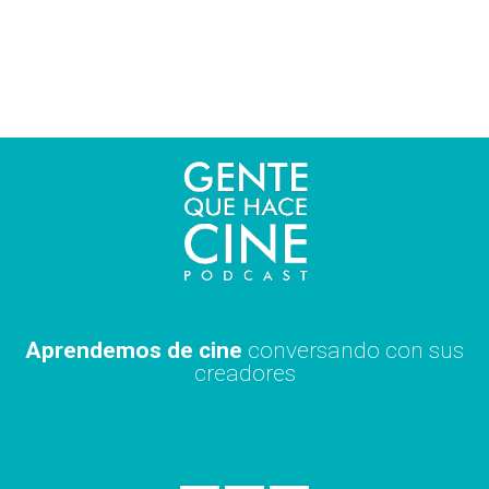
Ir
al
contenido
Aprendemos de cine
conversando con sus
creadores
S
A
X
p
p
i