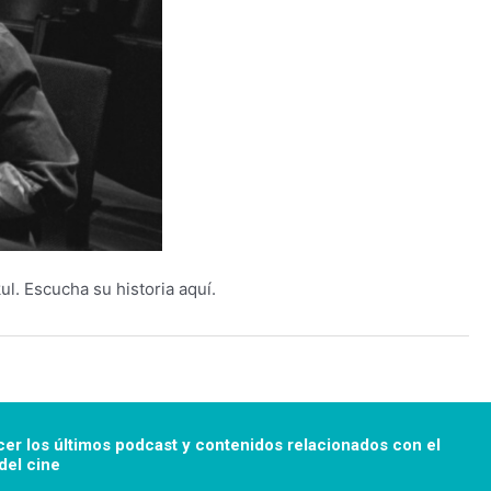
l. Escucha su historia aquí.
cer los últimos podcast y
contenidos relacionados con el
el cine