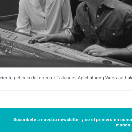
ciente película del director Tailandés Apichatpong Weerasethaku
Suscríbete a nuestra newsletter y se el primero en cono
mundo d