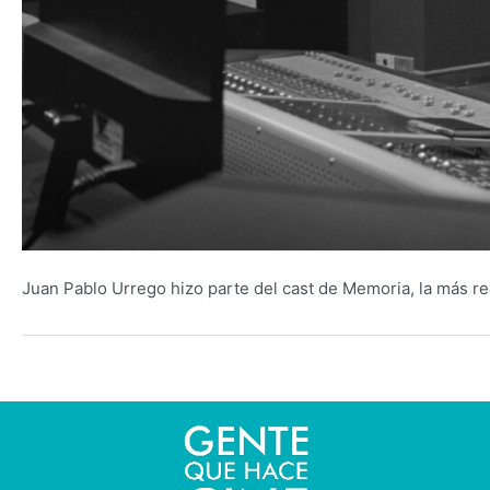
Juan Pablo Urrego hizo parte del cast de Memoria, la más re