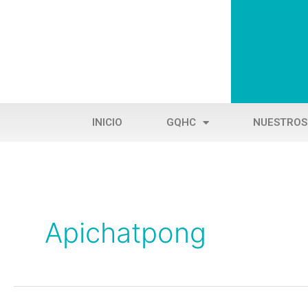
Ir
al
contenido
INICIO
GQHC
NUESTROS
Apichatpong