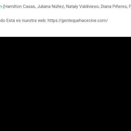
on
(Hamilton Casas, Juliana Núñez, Nataly Valdivieso, Diana Piñeres, 
do Esta es nuestra web: https://gentequehacecine.com/