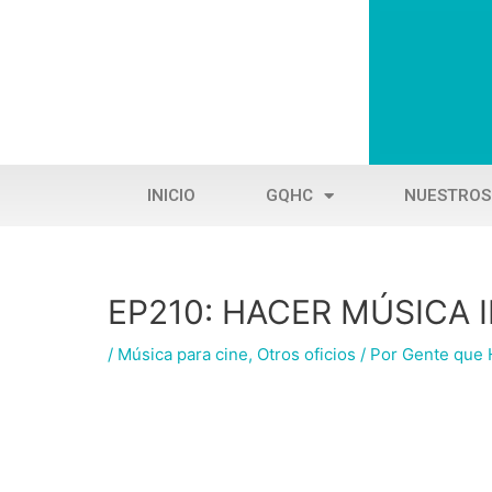
Ir
al
contenido
INICIO
GQHC
NUESTROS
EP210: HACER MÚSICA
Navegación
de
/
Música para cine
,
Otros oficios
/ Por
Gente que 
entradas