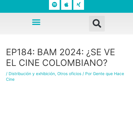
o
p
n
t
l
g
Busc
i
e
Menú
f
y
Navegación
EP184: BAM 2024: ¿SE VE
de
entradas
EL CINE COLOMBIANO?
/
Distribución y exhibición
,
Otros oficios
/ Por
Gente que Hace
Cine