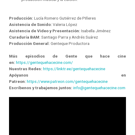
Producción:
Lucía Romero Gutiérrez de PIñeres
Asistencia de Sonido:
Valeria López
Asistencia de Video y Presentación:
Isabella Jiménez
Curaduría BAM:
Santiago Parra y Andrés Suárez
Producción General:
Genteque Productora
Más episodios de Gente que hace cine
en:
https://gentequehacecine.com/
Nuestras Redes:
https://linktr.ee/gentequehacecine
Apóyanos en
Patreon:
https://www.patreon.com/gentequehacecine
Escríbenos y trabajemos juntos:
info@gentequehacecine.com