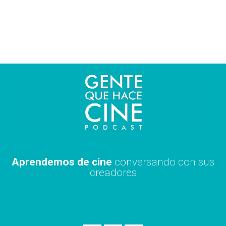
Ir
al
contenido
Aprendemos de cine
conversando con sus
creadores
S
A
X
p
p
i