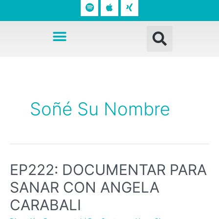
o
p
n
t
l
g
Busc
i
e
Menú
f
y
Soñé Su Nombre
EP222: DOCUMENTAR PARA
SANAR CON ANGELA
CARABALI