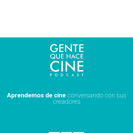
Ir
al
contenido
Aprendemos de cine
conversando con sus
creadores
S
A
X
p
p
i