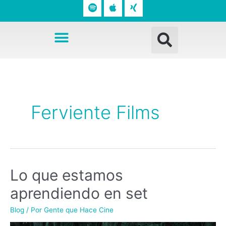
o
p
n
t
l
g
Busc
i
e
Menú
f
y
Ferviente Films
Lo que estamos
aprendiendo en set
Blog
/ Por
Gente que Hace Cine