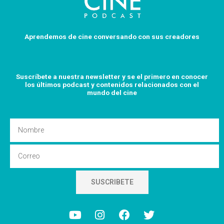
Aprendemos de cine conversando con sus creadores
Suscríbete a nuestra newsletter y se el primero en conocer
los últimos podcast y
contenidos relacionados con el
mundo del cine
Nombre
Email
SUSCRIBETE
Y
I
F
T
o
n
a
w