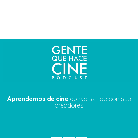
Ir
al
contenido
Aprendemos de cine
conversando con sus
creadores
S
A
X
p
p
i