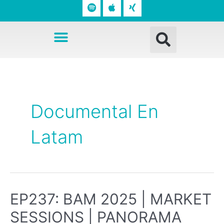
o
p
n
t
l
g
Busc
i
e
Menú
f
y
Documental En
Latam
EP237: BAM 2025 | MARKET
SESSIONS | PANORAMA