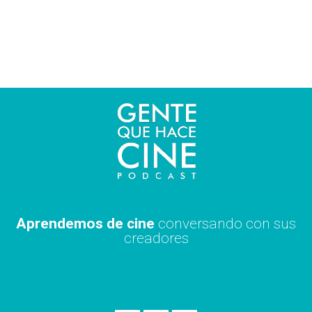
Ir
al
contenido
Aprendemos de cine
conversando con sus
creadores
S
A
X
p
p
i