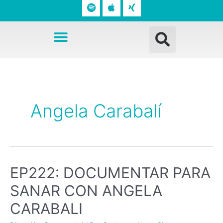
o
p
n
t
l
g
Busc
i
e
Menú
f
y
Angela Carabalí
EP222: DOCUMENTAR PARA
SANAR CON ANGELA
CARABALI