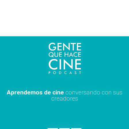
Ir
al
contenido
Aprendemos de cine
conversando con sus
creadores
S
A
X
p
p
i