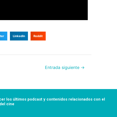
ter
LinkedIn
Reddit
Entrada siguiente
→
cer los últimos podcast y
contenidos relacionados con el
el cine