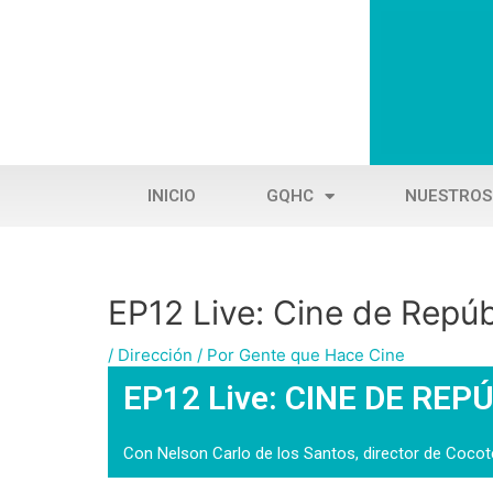
Ir
al
contenido
INICIO
GQHC
NUESTROS
EP12 Live: Cine de Repú
Navegación
de
/
Dirección
/ Por
Gente que Hace Cine
entradas
EP12 Live: CINE DE RE
Con Nelson Carlo de los Santos, director de Cocot