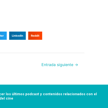
ter
LinkedIn
Reddit
Entrada siguiente
→
cer los últimos podcast y
contenidos relacionados con el
el cine