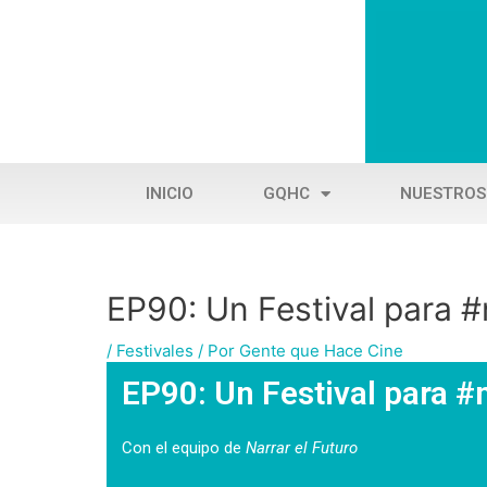
Ir
al
contenido
INICIO
GQHC
NUESTROS
EP90: Un Festival para #
Navegación
de
/
Festivales
/ Por
Gente que Hace Cine
entradas
EP90: Un Festival para 
Con el equipo de
Narrar el Futuro