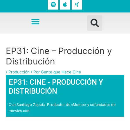
o
p
n
t
l
g
Busc
i
e
Menú
f
y
Navegación
EP31: Cine – Producción y
de
entradas
Distribución
/
Producción
/ Por
Gente que Hace Cine
EP31: CINE - PRODUCCIÓN Y
DISTRIBUCIÓN
Con Santiago Zapata: Productor de «Monos» y cofundador de
mowies.com