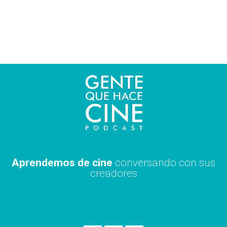
Ir
al
contenido
Aprendemos de cine
conversando con sus
creadores
S
A
X
p
p
i