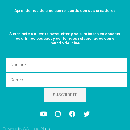
Aprendemos de cine conversando con sus creadores
Suscríbete a nuestra newsletter y se el primero en conocer
los últimos podcast y
contenidos relacionados con el
mundo del cine
Nombre
Email
SUSCRIBETE
Y
I
F
T
o
n
a
w
u
s
c
i
t
t
e
t
Powered by
S Agencia Digital